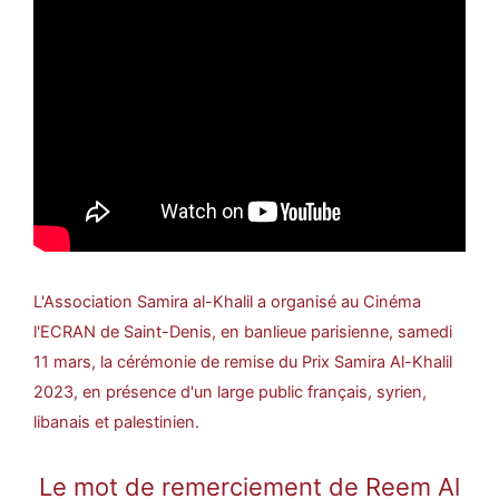
L'Association Samira al-Khalil a organisé au Cinéma
l'ECRAN de Saint-Denis, en banlieue parisienne, samedi
11 mars, la cérémonie de remise du Prix Samira Al-Khalil
2023, en présence d'un large public français, syrien,
libanais et palestinien.
Le mot de remerciement de Reem Al