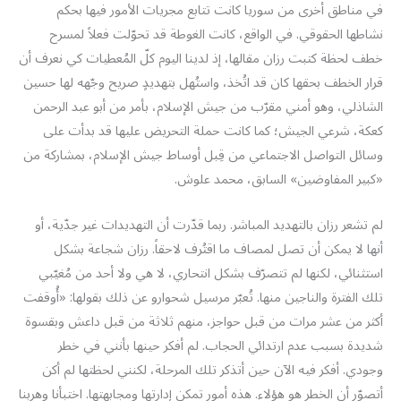
في مناطق أخرى من سوريا كانت تتابع مجريات الأمور فيها بحكم
نشاطها الحقوقي. في الواقع، كانت الغوطة قد تحوّلت فعلاً لمسرح
خطف لحظة كتبت رزان مقالها، إذ لدينا اليوم كلّ المُعطيات كي نعرف أن
قرار الخطف بحقها كان قد اتُخذ، واستُهل بتهديدٍ صريح وجّهه لها حسين
الشاذلي، وهو أمني مقرّب من جيش الإسلام، بأمر من أبو عبد الرحمن
كعكة، شرعي الجيش؛ كما كانت حملة التحريض عليها قد بدأت على
وسائل التواصل الاجتماعي من قِبل أوساط جيش الإسلام، بمشاركة من
«كبير المفاوضين» السابق، محمد علوش.
لم تشعر رزان بالتهديد المباشر. ربما قدّرت أن التهديدات غير جدّية، أو
أنها لا يمكن أن تصل لمصاف ما اقتُرف لاحقاً. رزان شجاعة بشكل
استثنائي، لكنها لم تتصرّف بشكل انتحاري، لا هي ولا أحد من مُغيّبي
تلك الفترة والناجين منها. تُعبّر مرسيل شحوارو عن ذلك بقولها: «أُوقفت
أكثر من عشر مرات من قبل حواجز، منهم ثلاثة من قبل داعش وبقسوة
شديدة بسبب عدم ارتدائي الحجاب. لم أفكر حينها بأنني في خطر
وجودي. أفكر فيه الآن حين أتذكر تلك المرحلة، لكنني لحظتها لم أكن
أتصوّر أن الخطر هو هؤلاء. هذه أمور تمكن إدارتها ومجابهتها. اختبأنا وهربنا