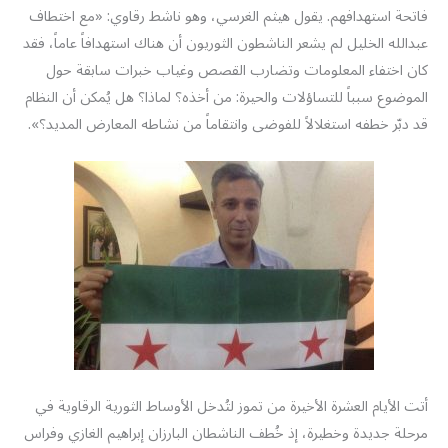
فاتحة استهدافهم. يقول هيثم الغرسي، وهو ناشط رقاوي: «مع اختطاف
عبدالله الخليل لم يشعر الناشطون الثوريون أن هناك استهدافاً عاماً، فقد
كان اختفاء المعلومات وتضارب القصص وغياب خبرات سابقة حول
الموضوع سبباً للتساؤلات والحيرة: من أخذه؟ لماذا؟ هل يُمكن أن النظام
قد دبّر خطفه استغلالاً للفوضى وانتقاماً من نشاطه المعارض المديد؟».
أتت الأيام العشرة الأخيرة من تموز لتُدخل الأوساط الثورية الرقاوية في
مرحلة جديدة وخطيرة، إذ خُطف الناشطان البارزان إبراهيم الغازي وفراس