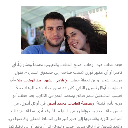
«بعد خطف عبد الوهاب أصبح الخطف والتغييب معمماً وعشوائياً. أي
كاميرا أو أي مظهر ثوري يُذهب صاحبه إلى صندوق السيارة». تقول
مرسيل شحوارو عن لحظة خطف
الإعلامي الشهير عبد الوهاب ملا
«أبو
صطيف» أوائل تشرين الثاني. كان قد سبق خطف عبد الوهاب ملاّ
تغييب الناشطين سمر صالح ومحمد العمر في الأتارب بعد خطف أبو
مريم بأيام قليلة؛ و
تصفية الطبيب محمد أبيض
في أوائل أيلول، من
ضمن حالات تغييب وإلغاء يبقى ألمها ماثلاً. وقد أدى هذا الاستهداف
المباشر للثورة وناشطيها إلى ضرر كبير على النشاط المدني والاحتجاجي،
واتخذ كثيرون قرار ترك مدينة حلب والتوجّه إلى أريافها أو إلى تركيا. كما