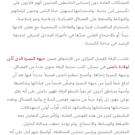
الممتلكات العامة دون إحساس الناشطين المدنيين أنهم قادرون على
تأسيس بُنى مدنية، واستخدامها لتسهيل حياة الناس وصون كراماتهم،
وللتوسّط والضغط على الفصائل العسكرية، إسلامية وغير إسلامية،
باستخدام التناقضات فيما بينها والعلاقات الشخصية مع بعض قادتها
حيناً؛ أو بالاحتجاج العلني ضدّها في «آغورا» المدخل الشرقي لحديقة
الرشيد في ساحة الكنيسة.
عاشت الرقة الفصل المركزي من الانشقاق ضمن
جبهة النصرة الذي أدّى
لولادة داعش
في نيسان. كانت مدينة الرقة تحوي عدداً من الفصائل،
وجبهة النصرة إحداها، وأصبح تنظيم داعش فصيلاً جديداً فيها بعد أن
ابتلع شقاً كبيراً من جبهة النصرة وصفّى قسماً من قياداتها وعناصرها.
وأسوةً بمناطق أخرى، لم يقرأ ناشطو الرقة ظهور داعش على أنه تغيّر
نوعي مهم، بل رأوه جزءاً من مشهد فوضى السلاح وكثرة الفصائل وتعدد
مشاحناتها وصداماتها وتنافساتها. لذلك، قُرأت أولى استهدافات
الناشطين كجزء من هذه الفوضى العامة، وكأمر يمكن التعامل معه
بالضغط والوساطة والاحتجاج، ولم يؤخذ خطف عبدالله الخليل،
المعارض المخضرم ورئيس مجلس المحافظة، أواسط شهر أيار، على أنه