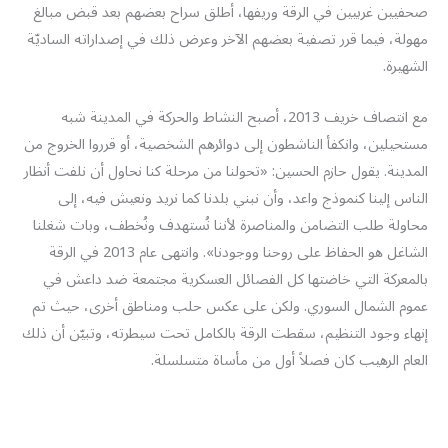
صحفيين غربيين في الرقة وريفها، أطلق سراح بعضهم بعد قبض مبالغ
مهولة، فيما قرر تصفية بعضهم الآخر وعرض ذلك في إصداراته الساديّة
الشهيرة.
مع انتصاف خريف 2013، أصبح النشاط والحركة في المدينة شبه
مستحيلين، وانكفأ الناشطون إلى دوائرهم الشخصية، أو قرروا الخروج من
المدينة. يقول حازم الحسين: «تحولنا من مرحلة كنا نحاول أن نلفت أنظار
الناس إلينا كنموذج واعد، وأن نبني بلدنا كما نريد ونعيش فيه، إلى
محاولة طلب التضامن والمناصرة لأننا نُستهدف ونُخطف، وبات شغلنا
الشاغل هو الحفاظ على روحنا ووجودنا». وانتهى عام 2013 في الرقة
بالمعركة التي خاضتها كل الفصائل العسكرية مجتمعة ضد داعش في
عموم الشمال السوري. ولكن على عكس حلب ومناطق أخرى، حيث تم
إنهاء وجود التنظيم، سقطت الرقة بالكامل تحت سيطرته، وتبيّن أن ذلك
العام الرهيب كان فصلاً أول من مأساة متسلسلة.