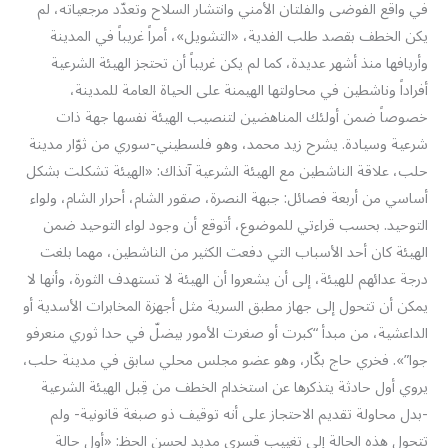
في واقع الفوضى والفلتان الأمني وانتشار السلاح وتعدّد مرجعياته، لم
يكن الخطف بقصد طلب الفدية، «التشويل»، أمراً غريباً في المدينة
وأريافها منذ أشهر عديدة، كما لم يكن غريباً أن تحتجز الهيئة الشرعية
أفراداً وناشطين في محاولتها الهيمنة على الحياة العامة للمدينة،
خصوصاً ضمن أولئك المناهضين لتنصيب الهيئة نفسها جهة ذات
شرعية وسيادة. يشرح زيد محمد، وهو فلسطيني-سوري من ثوّار مدينة
حلب، علاقة الناشطين مع الهيئة الشرعية آنذاك: «الهيئة تشكلت بشكل
أساسي من أربعة فصائل: جبهة النصرة، صقور الشام، أحرار الشام، ولواء
التوحيد. بحسب قراءتي للموضوع، أتوقع أن وجود لواء التوحيد ضمن
الهيئة كان أحد الأسباب التي دفعت الكثير من الناشطين، مهما بلغت
درجة عدائهم للهيئة، إلى أن يشعروا أن الهيئة لا تستهدف الثورة، وأنها لا
يمكن أن تتحول إلى جهاز مطبق السرية مثل أجهزة المخابرات الأسدية أو
الداعشية، من مبدأ “كبرت أو صغرت الأمور بيضلّ في حدا ثوري منعرفو
جوا”». فخري حاج بكّار، وهو عضو مجلس محلي سابق في مدينة حلب،
يروي أول حادثة يتذكرها عن استخدام الخطف من قِبل الهيئة الشرعية
-بدل محاولة تقديم الاحتجاز على أنه توقيف ذو صبغة قانونية- ولم
تتحول هذه الحالة إلى تغييب قسري مديد لحسن الحظ: «أول حالة