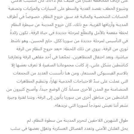
على أرياف المحافظة اعتباراً من صيف عام 2012. كان التسيّب الأمني
وشيوع الخطف بقصد الفدية والسطو على السيارات والمركبات وتصفية
الحسابات الشخصية والمالية قد سبق خروج النظام، خصوصاً في أطراف
المدينة وأريافها القريبة. مع ذلك، كان خروج المدينة عن سيطرة النظام
لحظة مفعمة بالأمل والتطلّع لمرحلة جديدة في حياة الرقة، تكون رائدةً
في التأسيس لمرحلة جديدة من سوريا ككل. حازم الحسين، وهو ناشط
ثوري من الرقة، يروي عن تلك اللحظة: «بعد خروج النظام من الرقة
مباشرة، وبعد احتفال المتظاهرين، تجمّعنا في أحد مقاهي الرقة وتعارفنا
كناشطين بشكل علني، إذ كانت مجموعاتنا الصغيرة لا تعرف بعضها إلا
بالاسم الفيسبوكي المستعار، ومن هنا تأسست العديد من التجمعات
التي عملت على سدّ الاحتياجات الخدمية نهاراً، وتنظيم المظاهرات
المتضامنة مع المدن الأخرى مساءاً. كان الوضع جيداً، وأصبح كثيرون من
الناشطين من مناطق أخرى من سوريا يأتون إلى الرقة، وبتنا لفترة وجيزة
نشعر أننا نعيش نموذجاً لسوريا التي نريدها».
طوال الشهرين اللاحقين لتحرير المدينة من سطوة النظام، لم
يحل الفلتان الأمني وتعدد الفصائل العسكرية وتغوّل بعضها في سلب