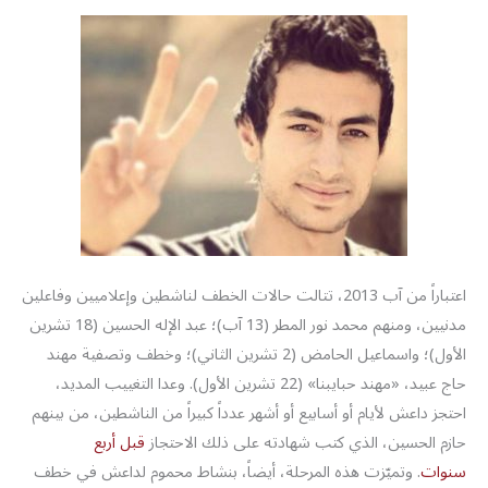
اعتباراً من آب 2013، تتالت حالات الخطف لناشطين وإعلاميين وفاعلين
مدنيين، ومنهم محمد نور المطر (13 آب)؛ عبد الإله الحسين (18 تشرين
الأول)؛ واسماعيل الحامض (2 تشرين الثاني)؛ وخطف وتصفية مهند
حاج عبيد، «مهند حبايبنا» (22 تشرين الأول). وعدا التغييب المديد،
احتجز داعش لأيام أو أسابيع أو أشهر عدداً كبيراً من الناشطين، من بينهم
حازم الحسين، الذي كتب شهادته على ذلك الاحتجاز
قبل أربع
سنوات
. وتميّزت هذه المرحلة، أيضاً، بنشاط محموم لداعش في خطف