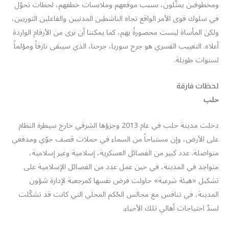
ومخطوفين يمثّلون، بسبب موقعهم وملابسات خطفهم، لحظات تحوّل
في سلوك قوى الأمر الواقع تجاه الناشطين المدنيين والفاعلين الثوريين،
ولكن المأساة ليست محصورةً بهم، كما يمكننا أن نرى من الأرقام الواردة
أعلاه. التغييب القسري هو جرح سوريا، جرحنا، الذي سيبقى نازفاً ومؤلماً
لسنوات طويلة.
لحظات فارقة
حلب
دخلت مدينة حلب في عام 2013 وجزؤها الشرقي خارج سيطرة النظام
على الأرض، وإن مستباحاً من السماء في حملات قصف جوّي ومدفعي
متواصلة. عدد كبير من الفصائل العسكرية، إسلامية وغير إسلامية،
متواجد في المدينة، في حين عمل عدد من الفصائل الإسلامية على
تشكيل «هيئة شرعية» حاولت فرض نفسها كمرجعية لإدارة شؤون
المدينة، في تنافس مع مجالس الحُكم المحلي التي كانت قد تشكّلت
لسدّ احتياجات أهالي تلك الأحياء.