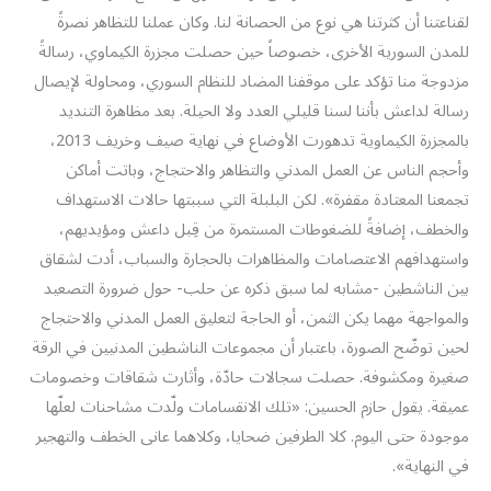
لقناعتنا أن كثرتنا هي نوع من الحصانة لنا. وكان عملنا للتظاهر نصرةً
للمدن السورية الأخرى، خصوصاً حين حصلت مجزرة الكيماوي، رسالةً
مزدوجة منا تؤكد على موقفنا المضاد للنظام السوري، ومحاولة لإيصال
رسالة لداعش بأننا لسنا قليلي العدد ولا الحيلة. بعد مظاهرة التنديد
بالمجزرة الكيماوية تدهورت الأوضاع في نهاية صيف وخريف 2013،
وأحجم الناس عن العمل المدني والتظاهر والاحتجاج، وباتت أماكن
تجمعنا المعتادة مقفرة». لكن البلبلة التي سببتها حالات الاستهداف
والخطف، إضافةً للضغوطات المستمرة من قِبل داعش ومؤيديهم،
واستهدافهم الاعتصامات والمظاهرات بالحجارة والسباب، أدت لشقاق
بين الناشطين -مشابه لما سبق ذكره عن حلب- حول ضرورة التصعيد
والمواجهة مهما يكن الثمن، أو الحاجة لتعليق العمل المدني والاحتجاج
لحين توضّح الصورة، باعتبار أن مجموعات الناشطين المدنيين في الرقة
صغيرة ومكشوفة. حصلت سجالات حادّة، وأثارت شقاقات وخصومات
عميقة. يقول حازم الحسين: «تلك الانقسامات ولّدت مشاحنات لعلّها
موجودة حتى اليوم. كلا الطرفين ضحايا، وكلاهما عانى الخطف والتهجير
في النهاية».