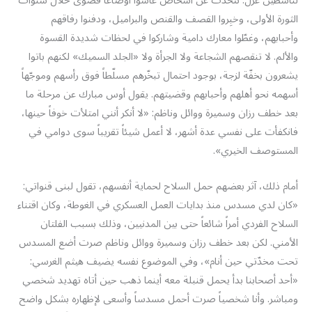
لناشطين عُزّل. نتحدّث عن أشخاص عاشوا أوضاعاً قصوى خلال سنوات
الثورة الأولى، وخبِروا القصف والقنص والبراميل، ودفنوا رفاقهم
وأحبابهم، وغطّوا معارك دامية وشاركوا في لحظات شديدة القسوة
والألم. لا تنقصهم الشجاعة ولا الجرأة ولا «الجلد السميك» لكنهم باتوا
يشعرون بخفّة لزجة، بوجود احتمال تبخّرهم مسلّطاً فوق رأسهم وموجّهاً
أسهمه نحو أهلهم وأحبابهم وقضيتهم. يقول أوس مبارك عن مرحلة ما
بعد خطف رزان وسميرة ووائل وناظم: «لا أنكر أنني امتلأت خوفاً حينها،
فانكفأت على نفسي عدة أشهر، لا أعمل شيئاً تقريباً سوى دوامي في
المستوصف الخيري».
أمام ذلك، آثر بعضهم حمل السلاح لحماية أنفسهم، تقول لبنى قنواتي:
«كان لدي مسدس منذ بدايات العمل العسكري في الغوطة، وكان اقتناء
السلاح الفردي أمراً شائعاً حتى بين المدنيين، وذلك بسبب الفلتان
الأمني. لكن بعد خطف رزان وسميرة ووائل وناظم صرت أضع المسدس
تحت مخدّتي حين أنام»، وفي الموضوع نفسه يضيف هيثم الغرسي:
«أحد أصحابنا بدأ يحمل قنبلة معه أينما ذهب حين أتاه تهديد شخصي
ومباشر. وأنا شخصياً صرت أحمل مسدساً وأسعى لإظهاره بشكل واضح