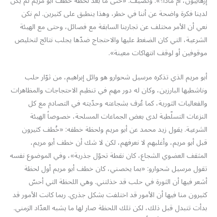
إرهابيون، أم ماذا؟». وتضيف: «حتى ما بعد لحظة خطف أبو مريم لم يكن
لدينا فكرة واضحة عن أننا في خطر، وهذا ينطبق على كثيرين. لم نكن
نعي أن الأمر مختلف عن تجاربنا السابقة مع فصائل، وحتى مع الهيئة
الشرعية، التي كان الضغط عليها والاحتجاج ضدّها يجلب نتائج لتخليص
موقوفين أو لوقف انتهاكات معينة».
أبو مريم الذي تذكره مرسيل شحوارو هو وائل إبراهيم، من ثوّار حلب
وناشطيها البارزين، وكان له دور مهم في تنظيم الاحتجاجات والمظاهرات
والفعاليات الثورية، كما عُرف بشجاعته وحدّيته في التصادم مع كل
النزعات التسلّطية لدى بعض الجماعات المسلحة، خصوصاً الهيئة
الشرعية. يقول زيد محمد عن أبو مريم ولحظة خطفه: «خُطف كثيرون
قبل أبو مريم، وأغلبهم لا نعرفهم، لكن لا شك أن خطف أبو مريم،
المثقف العضوي الشجاع، كان نقطة تحوّل جذرية»، وفي الموضوع نفسه
تقول مرسيل شحوارو: «بما يخصني، كان خطف أبو مريم أول لحظة
أشعر فيها أن الثورة في حلب قد خذلتني. وهي اللحظة التي أحسّ
كثيرون منا فيها أن الأمور قد اختلفت بشكل جذري. ربما كانت الأمور قد
بدأت تتبدل قبل ذلك، لكن تلك اللحظة صار لها ما يشبه العدّاد الزمني.