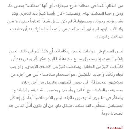
من النظام، لكننا في منطقة خارج سيطرته، أي أنها “منطقتنا” بمعنى ما،
ومن واجبنا التمسّك بها»، وتضيف: «كان رأسنا كبيراً بعد التحرير، وكنا
نشعر بزخم وجودنا، وبمسؤولية. لم نكن نفعل شيئاً انتحارياً حينها، لا نحن
ولا الأب باولو. لم يظهر الخطر الحقيقي واضحاً أمامنا إلا بعد أن تتابعت
الحالات وكثرت».
ليس الضياع في دوامات تخمين إمكانية توقّع هكذا شر في ذلك الحين
بالأمر المفيد، إذ يستحيل مسح حقيقة أننا اليوم نفكر بأثر رجعي بعد أن
تكشّفت كثيرٌ من الحقائق وسقطت كثيرٌ من الأقنعة. الأجدى، والواجب
تجاه رفاقنا وأحبابنا المُغيّبين، هو استخدام سلامتنا -التي هي أجزاء من
سلامتهم المخطوفة- في صون قصّتهم، والعمل من أجل إجلاء
مصيرهم، والوقوف مع أهاليهم وأحبابهم وصون مشاعرهم وكراماتهم؛
والتفكّر في ما جرى لنا وصون ذاكرته. ليس الأمر ماضياً أبداً، بل إنه كلّ
المستقبل. لنتعلّم… لقد سئمنا، بشكل دامٍ، من أن يكون أنبلُ الناس هم
الضحايا دوماً.
الجمهورية