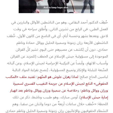
خُطِفَ الدكتور أحمد البقاعي، وهو من الناشطين الأوائل والبارزين في
العمل الطبي، في الرابع من تشرين الثاني، وأُطلق سراحه في وقت
لاحق. وبعدها بشهر وخمسة أيام، أي في التاسع من كانون الأول، خُطف
الناشطون الأربعة رزان زيتونة وسميرة الخليل ووائل حمادة وناظم
حمادي، دون أن يُكشف عن مصيرهم حتى اليوم. تشير كلّ القرائن
الموجودة إلى مسؤولية جيش الإسلام عن الخطف (للمزيد عن القرائن
وأسباب الاتهام، وأيضاً عن التركيبة الإجرامية لجيش الإسلام، وعن آلياته
المتّبعة للبلبلة والإنكار وتمييع المسؤولية، يُنصح بقراءة المواد التالية
لياسين الحاج صالح:
لماذا زهران علوش هو المتّهم
؛
تفنيد ملف «المكتب
الحقوقي» التابع لجيش الإسلام عن جريمة التغييب القسري لسميرة
ورزان ووائل وناظم
؛ و
خلاصة عن سميرة ورزان ووائل وناظم بعد انهيار
إمارة جيش الإسلام
). أوس مبارك، وهو طبيب وناشط، ذكر عن تلك
اللحظة: «خُطف خلال ساعات أربعةٌ من دوما واثنان من سقبا، وهم
النشطاء الحقوقيون والإغاثيون رزان زيتونة وسميرة الخليل وناظم حمادي