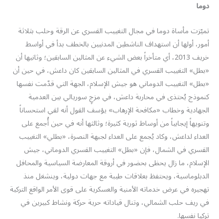
دوما
تميّزت مأساة دوما في مجال التغييب القسري عن الرقة وحلب بثلاثة
أمور، أولها أن استهداف الناشطين المدنيين بالخطف بدأ في أواسط
خريف 2013، أي متأخراً بعض الشيء عن المثالين السابقين؛ وثانيها أن
«بطل» التغييب القسري في المثالين السابقين كان داعش، في حين أن
«بطل» التغييب الدوماني هو جيش الإسلام، الجهة التي قدّمت نفسها
كنموذج يُحتذى في محاربة داعش، في مزجٍ سوريالي بين العدمية
الجهادية وخطاب «مكافحة الإرهاب» يؤسف القول أنه لقي استحساناً
وتنويهاً إيجابياً من أوساط ثورية كثيرة؛ وثالثها أنه في حين أُجمع على
العداء لداعش، وكاد يُجمع على العداء لجبهة النصرة، «بطلي» التغييب
القسري في الشمال، فإن «بطل» التغييب القسري الدوماني، جيش
الإسلام، ما زال يحظى بحضور في أروقة المعارضة السياسية والمحافل
الدبلوماسية، ويحتفظ بعلاقات طيبة مع جهات دولية، وينشغل منذ
تهجيره في عرض خدماته الأمنية والعسكرية على قوى الأمر الواقع التركية
في ريف حلب الشمالي، وتنال قياداته حرية حركة ونشاط كبيرين في
تركيا نفسها.