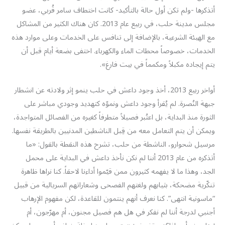
أتذكرها -ولم تكن أول حالة بالتأكيد- كانت اختطاف سامر قُربي، عضو
مجلس مدينة حلب، في ربيع عام 2013. كان هناك الكثير من المشاكل
مع الهيئة الشرعية، بالإضافة إلى تنافس على الخدمات وعلى موارد هذه
الخدمات، خصوصاً محطات الماء والكهرباء. اختفى بضعة أيام قبل أن
يتم إيجاده مكبلاً ومكمماً في بيت فارغ».
أواخر ربيع 2013، أخذ وجود داعش في حلب ينمو إثر ولادته عن انشطار
جبهة النُصرة. لم يُقرأ وجود داعش ونموّه كتهديد وجودي مباشر على
الثورة منذ البداية، بل اعتُبر فصيلاً متطرفاً كغيره من الفصائل المتواجدة،
ويمكن أن يتم التعامل معه من قِبل الناشطين المدنيين بالطريقة نفسها.
مرسيل شحوارو، الناشطة من حلب، تشرح هذه النقطة بالقول: «ما
أتذكره من عام 2013 أننا لم نكن نأخذ داعش في البداية على محمل
الجد، وهذا ما لا يفهمه كثيرون ممن قيّموا أداءنا لاحقاً. كنا نراها ظاهرة
تنكّرية مضحكة، بثيابهم ولغتهم الفصحى وشعاراتهم السريالية من قبيل
“ماسونية انتهى”. كنا نعرف أنهم ينتمون للقاعدة، لكن مفهوم الإرهاب
أجنبي لدرجة أننا لم نفكر في هل هم فصيل مجنون، أم مهرّجون، أم