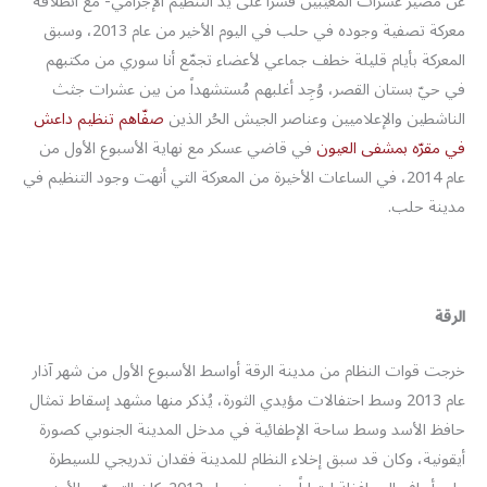
عن مصير عشرات المُغيّبين قسراً على يد التنظيم الإجرامي- مع انطلاقة
معركة تصفية وجوده في حلب في اليوم الأخير من عام 2013، وسبق
المعركة بأيام قليلة خطف جماعي لأعضاء تجمّع أنا سوري من مكتبهم
في حيّ بستان القصر، وُجِد أغلبهم مُستشهداً من بين عشرات جثث
الناشطين والإعلاميين وعناصر الجيش الحُر الذين
صفّاهم تنظيم داعش
في مقرّه بمشفى العيون
في قاضي عسكر مع نهاية الأسبوع الأول من
عام 2014، في الساعات الأخيرة من المعركة التي أنهت وجود التنظيم في
مدينة حلب.
الرقة
خرجت قوات النظام من مدينة الرقة أواسط الأسبوع الأول من شهر آذار
عام 2013 وسط احتفالات مؤيدي الثورة، يُذكر منها مشهد إسقاط تمثال
حافظ الأسد وسط ساحة الإطفائية في مدخل المدينة الجنوبي كصورة
أيقونية، وكان قد سبق إخلاء النظام للمدينة فقدان تدريجي للسيطرة