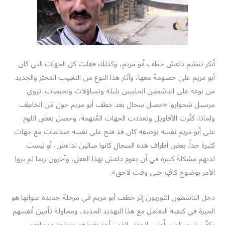
أنكر تنظيم داعش خطف أبو مريم، وكذلك فعلت كل الجهات التي كان
أبو مريم على خصومة معها، وأثار هذا النوع من التغييب المحيّر والجديد
من نوعه على الناشطين الحلبيين بلبلة وتساؤلات وتخبطات. تروي
مرسيل شحوارو: «حصل سجال بعد خطف أبو مريم حول مَن الخاطِف
ولماذا. كثُرت الأقاويل وتعددت الجهات المُتهمة، وحصل بعض اللوم
على أبو مريم نفسه بوصفه كان قد فتح على نفسه صدامات مع جهات
كثيرة جداً. بعض أطراف هذه السجال كانوا ميالين لداعش، أو ليست
لديهم مشكلة كبيرة في أن يقوم داعش بهذا الفعل، وآخرون ربما لم يروا
الأمر بوضوح كافٍ حتى وقت لاحق».
دخل الناشطون الثوريون إثر خطف أبو مريم في مرحلة جديدة عنوانها هو
الحيرة في كيفية التعامل مع هذا التهديد الجديد، ومحاولة تأمين أنفسهم
وكفّ شرور المتسلّطين الجدد، الذين أخذ نفوذهم وتواجد دورياتهم