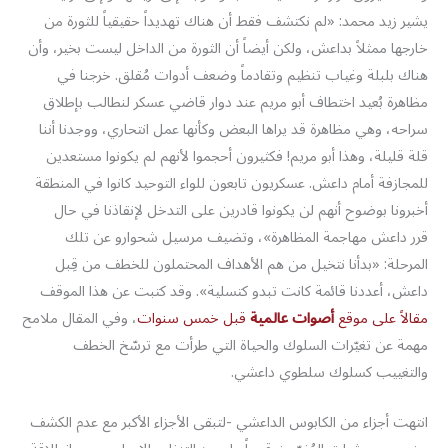
يشير زيد محمد: «لم نكتشف فقط أن هناك تهديداً حقيقياً للثورة من
خارجها ممثلاً بداعش، ولكن أيضاً أن الثورة من الداخل ليست بخير، وأن
هناك بلبلة وغياب تنظيم وتقادماً وضعف أدوات مُقلق. خرجنا في
مظاهرة بُعيد اختطاف أبو مريم عند دوار قاضي عسكر لنطالب بإطلاق
سراحه، وهي مظاهرة قد يراها البعض وكأنها عمل انتحاري، ووجدنا أننا
قلة قليلة، وهذا أبو مريم! فكثيرون أحجموا لأنهم لم يكونوا مستعدين
للمجازفة أمام داعش. عسكريون تابعون للواء التوحيد كانوا في المنطقة
أخبرونا بوضوح أنهم لن يكونوا قادرين على التدخل لإنقاذنا في حال
قرر داعش مهاجمة المظاهرة»، وتضيف مرسيل شحوارو عن تلك
المرحلة: «بدأنا نتخيل من هم الأهداف المحتملون للخطف من قِبل
داعش، أعددنا قائمة كانت تبدو كتسلية». وقد كتبت عن هذا الموقف
مقالاً على موقع
أصوات عالمية
قبل خمس سنوات
، وفي المقال ملامح
مهمة عن تغيّرات السلوك والحياة التي طرأت مع ترسّخ الخطف
والتغييب كسلوك سلطوي داعشي.
انتهت أجزاء من الكابوس الداعشي -لتبقى الأجزاء الأكبر مع عدم الكشف