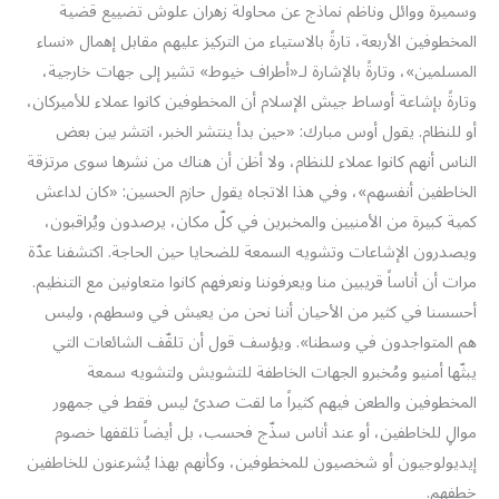
وسميرة ووائل وناظم نماذج عن محاولة زهران علوش تضييع قضية
المخطوفين الأربعة، تارةً بالاستياء من التركيز عليهم مقابل إهمال «نساء
المسلمين»، وتارةً بالإشارة لـ«أطراف خيوط» تشير إلى جهات خارجية،
وتارةً بإشاعة أوساط جيش الإسلام أن المخطوفين كانوا عملاء للأميركان،
أو للنظام. يقول أوس مبارك: «حين بدأ ينتشر الخبر، انتشر بين بعض
الناس أنهم كانوا عملاء للنظام، ولا أظن أن هناك من نشرها سوى مرتزقة
الخاطفين أنفسهم»، وفي هذا الاتجاه يقول حازم الحسين: «كان لداعش
كمية كبيرة من الأمنيين والمخبرين في كلّ مكان، يرصدون ويُراقبون،
ويصدرون الإشاعات وتشويه السمعة للضحايا حين الحاجة. اكتشفنا عدّة
مرات أن أناساً قريبين منا ويعرفوننا ونعرفهم كانوا متعاونين مع التنظيم.
أحسسنا في كثير من الأحيان أننا نحن من يعيش في وسطهم، وليس
هم المتواجدون في وسطنا». ويؤسف قول أن تلقّف الشائعات التي
يبثّها أمنيو ومُخبرو الجهات الخاطفة للتشويش ولتشويه سمعة
المخطوفين والطعن فيهم كثيراً ما لقت صدىً ليس فقط في جمهور
موالٍ للخاطفين، أو عند أناس سذّج فحسب، بل أيضاً تلقفها خصوم
إيديولوجيون أو شخصيون للمخطوفين، وكأنهم بهذا يُشرعنون للخاطفين
خطفهم.