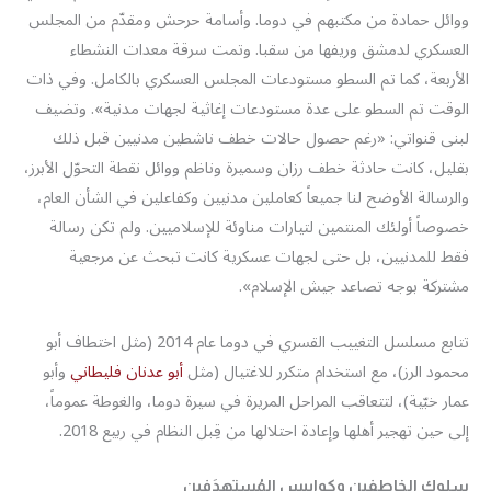
ووائل حمادة من مكتبهم في دوما. وأسامة حرحش ومقدّم من المجلس
العسكري لدمشق وريفها من سقبا. وتمت سرقة معدات النشطاء
الأربعة، كما تم السطو مستودعات المجلس العسكري بالكامل. وفي ذات
الوقت تم السطو على عدة مستودعات إغاثية لجهات مدنية». وتضيف
لبنى قنواتي: «رغم حصول حالات خطف ناشطين مدنيين قبل ذلك
بقليل، كانت حادثة خطف رزان وسميرة وناظم ووائل نقطة التحوّل الأبرز،
والرسالة الأوضح لنا جميعاً كعاملين مدنيين وكفاعلين في الشأن العام،
خصوصاً أولئك المنتمين لتيارات مناوئة للإسلاميين. ولم تكن رسالة
فقط للمدنيين، بل حتى لجهات عسكرية كانت تبحث عن مرجعية
مشتركة بوجه تصاعد جيش الإسلام».
تتابع مسلسل التغييب القسري في دوما عام 2014 (مثل اختطاف أبو
محمود الرز)، مع استخدام متكرر للاغتيال (مثل
أبو عدنان فليطاني
وأبو
عمار خبّية)، لتتعاقب المراحل المريرة في سيرة دوما، والغوطة عموماً،
إلى حين تهجير أهلها وإعادة احتلالها من قِبل النظام في ربيع 2018.
سلوك الخاطفين وكوابيس المُستهدَفين