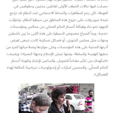
حصلت فيها حالات الخطف الأولى لفاعلين مدنيين وحقوقيين في
الغوطة، كان زخم المظاهرات والنشاط الاحتجاجي ضد النظام قد تراجع
نتيجة مرور وقت على خروج هذه المناطق من سيطرة النظام، وتحوّلت
الجهود نحو بناء وهيكلة أجسام الحكم المحلي من مجالس ومؤسسات
خدمية، وبدأ الصراع بخصوص السيطرة على هذه البُنى ما بين ناشطين
وجهات مثل مجلس الشورى، أو فصائل عسكرية كانت تسعى لفرض
أذرعها المدنية على هذه المؤسسات وعلى مواردها وصلاحياتها كجزء من
سعيها للهمينة والسلطة، ومنها جيش الإسلام وجبهة النصرة». ويضيف:
«استُهدف من اعتُبر مفتاحاً للتمويل، والساعين لإنشاء وتقوية أجسام
الحكم المحلّي، والمنتمين لتيارات أو إيديولوجيات سياسية مُخالفة لهذه
الفصائل».