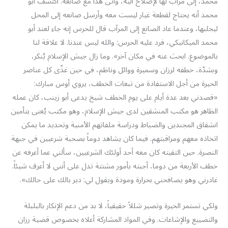
محمد، إلى مرآب لها لإصلاح آلية، وأتى هذا مع صانعه. اكتشف أبو
محمد أنه يحتاج لقطعة غيار ليست معه وأرسل صانعه إلى المحل
ليجلبها، وعندما عاد الصانع إلى المرآب قال للحرس إنه جاء لعند أبو
محمد الميكانيكي، فرد عليه الحرس: والله ليس عندنا. لا علاقة لنا
بالموضوع. ابحث عنه في مكان آخر». وما زال جيش الإسلام يُنكر،
وبشدّة، خطفه لرزان وسميرة ووائل وناظم، في حين غذّى كل عناصر
الحيرة من أجل الاستفادة من تبعات الخطف، يروي أوس مبارك:
«قصدني بعد عدة أيام على يوم الخطف شيخ يدعى أبو زينب، كان عمله
الظاهر هو مكتب المنشقين لدى جيش الإسلام، وهو مكتب يُعنى بتأمين
انشقاق المجندين والضباط ودراسة ملفاتهم الأمنية وتحديد ما يمكن
اتخاذه معهم ومراقبتهم. فيما كان يشاهد دوماً بصحبة شرعيين في جبهة
النصرة. حين التقيته كان معه أحد أولئك الشرعيين، سألني عما أعرفه عن
خطف الأربعة من دوما، أجبته بأمور مشتتة تدل على أنني لا أعرف شيئاً.
غادرني وهو يصافحني بحرارة ومودة ويقول لي: دير بالك على حالك».
ولكي تستمر الحيرة وتصير شللاً حقيقياً، لا بد من دعم الإنكار بالبلبلة
والتضييع والإشاعات. وفي المواد المشاركة أعلاه بخصوص قضية رزان