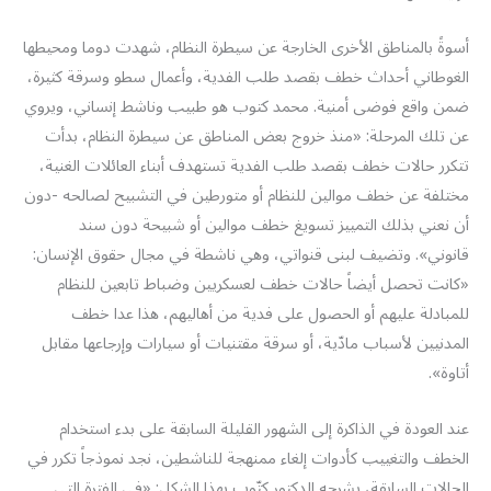
أسوةً بالمناطق الأخرى الخارجة عن سيطرة النظام، شهدت دوما ومحيطها
الغوطاني أحداث خطف بقصد طلب الفدية، وأعمال سطو وسرقة كثيرة،
ضمن واقع فوضى أمنية. محمد كتوب هو طبيب وناشط إنساني، ويروي
عن تلك المرحلة: «منذ خروج بعض المناطق عن سيطرة النظام، بدأت
تتكرر حالات خطف بقصد طلب الفدية تستهدف أبناء العائلات الغنية،
مختلفة عن خطف موالين للنظام أو متورطين في التشبيح لصالحه -دون
أن نعني بذلك التمييز تسويغ خطف موالين أو شبيحة دون سند
قانوني». وتضيف لبنى قنواتي، وهي ناشطة في مجال حقوق الإنسان:
«كانت تحصل أيضاً حالات خطف لعسكريين وضباط تابعين للنظام
للمبادلة عليهم أو الحصول على فدية من أهاليهم، هذا عدا خطف
المدنيين لأسباب مادّية، أو سرقة مقتنيات أو سيارات وإرجاعها مقابل
أتاوة».
عند العودة في الذاكرة إلى الشهور القليلة السابقة على بدء استخدام
الخطف والتغييب كأدوات إلغاء ممنهجة للناشطين، نجد نموذجاً تكرر في
الحالات السابقة، يشرحه الدكتور كتّوب بهذا الشكل: «في الفترة التي