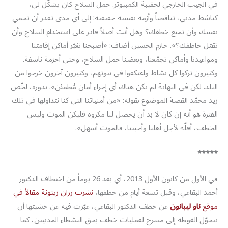
في الجيب الخارجي لحقيبة الكمبيوتر. حمل السلاح كان يشكّل لي،
كناشط مدني، تناقضاً وأزمة نفسية حقيقية: إلى أي مدى تقدر أن تحمي
نفسك وأن تمنع خطفك؟ وهل أنت أصلاً قادر على استخدام السلاح وأن
تقتل خاطفك؟». حازم الحسين أضاف: «أصبحنا نغيّر أماكن إقامتنا
ومواعيدنا وأماكن تجمّعنا، وبعضنا حمل السلاح، وحتى أحزمة ناسفة.
وكثيرون تركوا كل نشاط واعتكفوا في بيوتهم، وكثيرون آخرون خرجوا من
البلد. لكن في النهاية لم يكن هناك أي إجراء أمان مُطمئن». بدوره، لخّص
زيد محمّد القصة الموضوع بقوله: «من أمنياتنا التي كنا نتداولها في تلك
الفترة هو أنه إن كان لا بد أن يحصل لنا مكروه فليكن الموت وليس
الخطف، أقلّه لأجل أهلنا وأحبتنا، فالموت أسهل».
*****
في الأول من كانون الأول 2013، أي بعد 26 يوماً من اختطاف الدكتور
أحمد البقاعي، وقبل تسعة أيام من خطفها،
نشرت رزان زيتونة مقالاً في
موقع
ناو ليبانون
عن خطف الدكتور البقاعي، عبّرت فيه عن خشيتها أن
تتحوّل الغوطة إلى مسرح لعمليات خطف بحق النشطاء المدنيين، كما