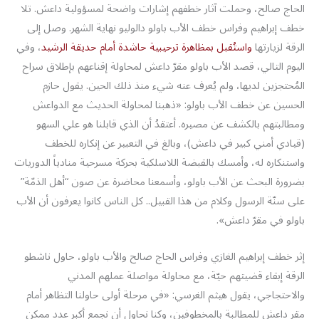
الحاج صالح، وحملت آثار خطفهم إشارات واضحة لمسؤولية داعش. تلا
خطف إبراهيم وفراس خطف الأب باولو دالوليو نهاية الشهر. وصل إلى
الرقة لزيارتها
واستُقبل بمظاهرة ترحيبية حاشدة أمام حديقة الرشيد
، وفي
اليوم التالي، قصد الأب باولو مقرّ داعش لمحاولة إقناعهم بإطلاق سراح
المُحتجزين لديها، ولم يُعرف عنه شيء منذ ذلك الحين. يقول حازم
الحسين عن خطف الأب باولو: «ذهبنا لمحاولة الحديث مع الدواعش
ومطالبتهم بالكشف عن مصيره. أعتقدُ أن الذي قابلنا هو علي السهو
(قيادي أمني كبير في داعش)، وبالغ في التعبير عن إنكاره للخطف
واستنكاره له، وأمسك بالقبضة اللاسلكية بحركة مسرحية منادياً الدوريات
بضرورة البحث عن الأب باولو، وأسمعنا محاضرة عن صون “أهل الذمّة”
على سنّة الرسول وكلام من هذا القبيل.. كل الناس كانوا يعرفون أن الأب
باولو في مقرّ داعش».
إثر خطف إبراهيم الغازي وفراس الحاج صالح والأب باولو، حاول ناشطو
الرقة إبقاء قضيتهم حيّة، مع محاولة مواصلة عملهم المدني
والاحتجاجي، يقول هيثم الغرسي: «في مرحلة أولى حاولنا التظاهر أمام
مقر داعش للمطالبة بالمخطوفين، وكنا نحاول أن نجمع أكبر عدد ممكن