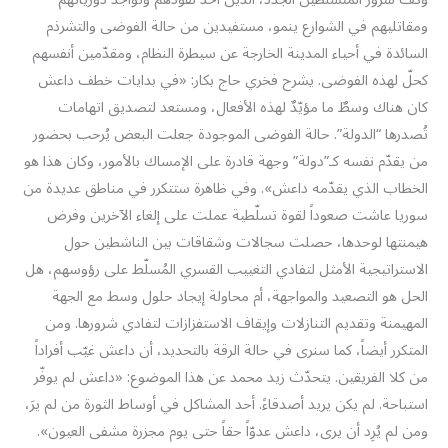
ومقاتليهم في الشوارع ينمو، مستفيدين من حالة الفوضى والتشرذم
السائدة في أحياء المدينة الخارجة عن سيطرة النظام، ومقدّمين أنفسهم
كحلّ لهذه الفوضى. يشرح فخري حاج بكار: «في بدايات خطف داعش
كان هناك وسطٌ ما مؤيّدٌ لهذه الأفعال، ومستعد لتصديق اتهامات
تُصدرها “الدولة”. حالة الفوضى الموجودة جعلت البعض يُرحب بحضور
من يقدّم نفسه كـ”دولة” وجهة قادرة على الإمساك بالأمور، وكان هذا هو
الخطاب الذي يقدّمه داعش». وفي ظاهرة ستتكرر في مناطق عديدة من
سوريا عاشت صعوداً لقوة تسلّطية عملت على إلغاء الآخرين وفرض
هيمنتها لوحدها، حصلت سجالات وشقاقات بين الناشطين حول
الاستراتيجية الأمثل لتفادي التغييب القسري المُسلّط على رؤوسهم، هل
الحل هو التصعيد والمواجهة، أم محاولة إيجاد حلول وسط مع الجهة
المهيمنة وتقديم التنازلات وإيقاف الاستفزازات لتفادي شرورها. ومن
المتكرر أيضاً، كما سنرى في حالة الرقة بالتحديد، أن داعش غيّب أفراداً
من كلا الفريقين. يتحدّث زيد محمد عن هذا الموضوع: «داعش لم يوفّر
استباحة. لم يكن يريد أصدقاءً. أحد المشاكل في أوساط الثورة من لم يرَ،
ومن لم يُرِد أن يرى، داعش عدوّاً حقاً حتى يوم مجزرة مشفى العيون».