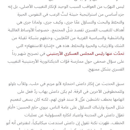
ليس التهرّب من العواقب السبب الوحيد لإنكار التغييب الأصلي، بل إنه
جزء أساسي من استراتيجية خبيثة لبثّ الرعب في النفوس. الحيرة
والتخبّط والبحث والتساؤل عمّا جرى، وكيف جرى، ولماذا جرى هي
أهداف للتغييب القسري تقصد شلّ المجتمع، خصوصاً الأوساط العائلية
والناشطية والسياسية القريبة من المُغيّبين، وخنقهم بشبكة ثقيلة من
الشك والارتياب والحيرة والتخبّط. هذه هي «إشارة الاستفهام» التي
تحدّث عنها رئيس المجلس العسكري الأرجنتيني
في تصريح شهير رداً
على سؤال صحفي حول ممارسة قوّات الديكتاتورية الأرجنتينية التغييب
القسري بشكل ممنهج.
سبق الحديث عن إنكار داعش احتجازه لأبو مريم في حلب، وللأب باولو
وللمخطوفين الآخرين في الرقة. لم يكن داعش يهاب ردّ فعل على
اتهامها بخطف ناشطين عزّل لا سند قوي لهم، لكنه كان يسعى لتعميم
شلل الحيرة وارتباك التساؤل على عامة الناس. يروي حازم الحسين: «أيام
تغوّل داعش في المدينة واعتياد انكاره المسؤولية عن عمليات
الخطف، ظهرت نكتة تقول إن داعش استدعت ميكانيكياً، لنفترض أنه أبو