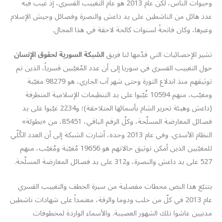
وحيوات الناس، لكن عام 2013 هو عام التغييب القسري، إذ غُيب فيه
عدد هائل من الناشطين على يد داعش والنصرة وفصائل وجيش الإسلام
وغيرها، وكان فاتحةً لسنوات كالحة لاحقة في هذا المجال.
تشير الإحصائيات التي قدّمها لنا فريق
الشبكة السورية لحقوق الإنسان
حول التغييب القسري في سوريا إلى أن عدد المُغيّبين قسرياً، الذين تم
توثيقهم منذ اندلاع الثورة وحتى شهر آب الجاري، هو 98279 مغيّبة
ومغيّب، منهم 10594 غُيّبوا على يد التنظيمات الإسلامية المتطرفة
(داعش وهيئة تحرير الشام بأسمائها المتلاحقة)؛ و2234 غيُبوا على يد
فصائل المعارضة المسلّحة، وكلّ الرقم الباقي، 85451، من «بطولة»
النظام الأسدي. وفي عام 2013 وحده، أشارت الشبكة إلى أن العدد الكُلّي
للمغيّبين الذين أمكن توثيق حالاتهم هو 19656 مُغيّبة ومُغيّب، منهم
527 على يد داعش والنصرة، و312 على يد فصائل المعارضة المسلّحة.
يتتبّع هذا النص محطات مفصلية من سيرة الخطف والتغييب القسري
عام 2013 في كلّ من حلب ودوما والرقة، معتمداً على شهادات ناشطين
مدنيين عاشوا تلك الشهور العصيبة. والأسماء الواردة لمخطوفات