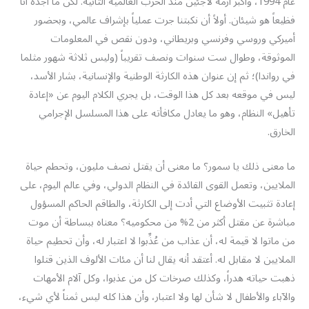
عام 1994، وأكبر أزمة لاجئين منذ الحرب العالمية الثانية. لكن ما أجده أنا
فظيعاً هو شيئان. أولاً أن نكبتنا جرت عملياً بإشراف عالمي، وبحضور
أميركي وروسي وفرنسي وبريطاني، ودون نقص في المعلومات
الموثوقة، وطوال ست سنوات ونصف تقريباً (وليس ثلاثة شهور مثلما
في رواندا)؛ ثم إن عنوان هذه الكارثة الوطنية والإنسانية، بشار الأسد،
ليس في موقعه بعد كل هذا الوقت، بل يجري الكلام اليوم عن «إعادة
تأهيل» النظام، وهو ما يعادل مكافأته على هذا المسلسل الإجرامي
الخارق.
ما معنى ذلك يا سمور؟ ما معنى أن يقتل نصف مليون، وتحطم حياة
الملايين، وتعمل القوى القائدة في النظام الدولي، وفي عالم اليوم، على
إعادة تثبيت الأوضاع التي أدت إلى الكارثة، والطاقم الحاكم المسؤول
مباشرة عن مقتل أكثر من 2% من محكوميه؟ معناه ببساطة أن موت
من ماتوا لا قيمة له، أن عذاب من عُذِّبوا لا اعتبار له، وأن تحطيم حياة
الملايين لا مقابل له. أعتقد أنه يقال لنا أن مئات الألوف الذين قتلوا
ذهبت حياته هدراً، وكذلك صرخات كل من عذبوا، وكل آلام الأمهات
والآباء والأطفال لا شأن لها ولا اعتبار، وأن هذا كله ليس ثمناً لأي شيء،