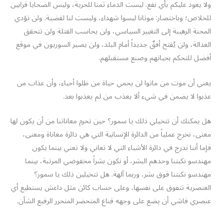
ولا يعود عليكم بأي نفع. ليست الدماء ثمنا للحرية، وليس الضحايا قرابين
للخلاص؛ وباختصار: موتانا ليسوا شهداء، وليست لنا لقضية. ولن تؤدي
المحنة الرهيبة إلى التغيير السياسي، ولن يحاسب القتلة ولن تتحقق
العدالة، ولن يُفتح أفقٌ جديداً أمام البلد، ولن يصير السوريون في موقع
أفضل للتحكم بحياتهم وصنع مستقبلهم.
يعني أن موت من ماتوا لن يحمي حياة من ظلوا أحياء، وأن عذاب من
عذبوا لا يضمن في شيء ألا يعذب من لم يعذبوا بعد.
هل يمكنك أن تتخيلي ذلك يا سمور؟ حين تحرم معاناتنا من أن يكون لها
معنى، نخرج عملياً من الدائرة الإنسانية التي هي دائرة معاناة ومعنى،
فإما أننا ندرج في دائرة الأشياء التي لا تعاني ولا تعني بينما يكون
مهندسو نكبتنا وحدهم البشر، أو نكون بشراً مخفوضي المرتبة، بينما
مهندسو نكبتنا فوق بشر، وربما آلهة. هل تتخيلين ذلك يا سمور؟
العنصرية تتفوق على نفسها، وعلى حساب كائن مثل داعش يستطيع أي
عنصري فاشي أن يضع على وجهه قناع المتحضر المتحرر الرفيع الشأن.