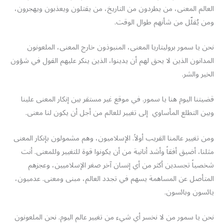
العالم المعنى، من يطردون من التاريخ، من يقتلون ويعذبون ويهجرون،
ومن يُقلّل من شأنهم طوال الوقت.
نحن يا سمور بروليتاريا المعنى، المنبوذون خارج المعنى، الملعونون
المدانون الذين لا يحق لهم أن يدينوا، الذين ينكر عليهم القول في شؤون
الخير والشر.
قضيتنا اليوم هنا يا سمور. في موقع غير مستقر بين إنكار المعنى علينا
وبين التطلع المأساوي إلى تغيير للعالم من أجل أن يكون لنا معنى.
ومن تغيير عالمنا القريب أولاً. الإسلاميون، وهم مشمولون بإنكار المعنى
مثلنا، أضيق أفقاً وأشد أنانية من أن يكونوا قوة للتغيير وللمعنى. أنت
شخصياً تجسدين أكثر من أي إنسان آخر صغر الإسلاميين، وعجزهم
المتأصل عن المساهمة يسهم في تجدد العالم، مبنى ومعنى. عدميون،
يائسون وبائسون.
نحن يا سمور من لا نخسر أي شيء من تغيير عالم اليوم. نحن الملعونون