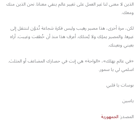
الذين لا معنى لنا غير العمل على تغيير عالم ينفي معنانا. نحن الذين منك
ومعك.
لكن، مرة أخرى، هذا مصير رهيب وليس فكرة شجاعة تُدوّن لننتقل إلى
غيرها. والمصير يملِك ولا يُمتلك. أعرف هذا منذ أن خُطفت وغيبت. أراه
بعيني وبعينك.
«في عالم يهلك»، «الواحة» هي إنت في حصارك المضاعف أو المثلث.
اسلمي لي يا سمور.
بوسات يا قلبي
ياسين
المصدر:
الجمهورية