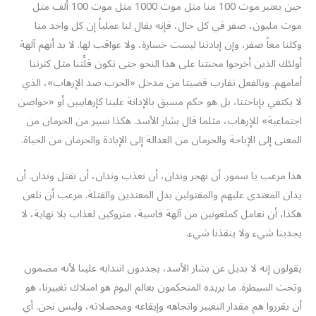
حين يعتبر موت 100 منا مثل موت 1000 مثل موت 100 ألف مثل
موت مليون، صفر في كل حال، فإنه يقال لنا عملياً إن كل واحد منا
وكلنا معاً صفر، وإن إبادتنا ليست خسارة، ولا عواقب لها. لا بد أنهم آلهة
أولئك الذين أخرجوا محنتنا على هذا النحو حتى تكون قلِّتنا مثل كثرتنا
أمامهم. وبالفعل تقارب قضيتا من مدخل «الحرب ضد الإرهاب»، الذي
لا يكتفي بإباحتنا، بل هو حكم مسبق بالإدانة علينا كإرهابيين أو «حواضن
اجتماعية» للإرهاب، مثلما قال بشار الأسد. هكذا نسير من الحرمان من
المعنى إلى الإباحة والحرمان من العدالة إلى الإبادة والحرمان من الحياة.
هذا مرعب يا سمور. أن نهجر وندان، أن نعذب وندان، أن نقتل وندان. أن
يدان المعتدى عليهم والمقتولين بدل المعتدين والقتلة. مرعب أن نلعن
هكذا، أن نعامل كملعونين من آلهة قاسية، متروكين لعذاب بلا نهاية، لا
يجدينا شيء ولا ينقذنا شيء.
يقولون إنه لا بديل عن بشار الأسد، يجددون انتدابه علينا لأنه مضمون
وتحت السيطرة. ما يريده المتحكمون بعالم اليوم هو امتلاك تغييرنا، هو
أن يقرروا هم مقدار التغيير واتجاهه وإيقاعه ومحصلاته، وليس نحن. أي