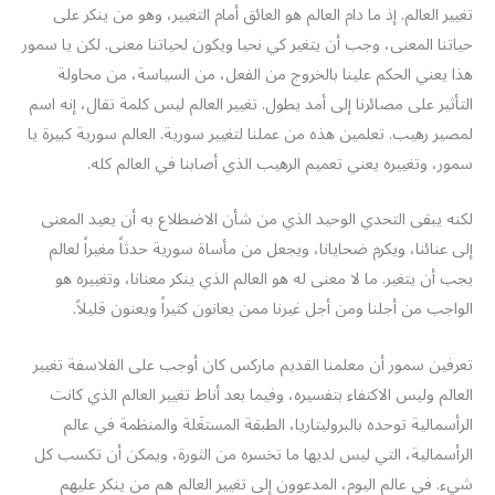
تغيير العالم. إذ ما دام العالم هو العائق أمام التغيير، وهو من ينكر على
حياتنا المعنى، وجب أن يتغير كي نحيا ويكون لحياتنا معنى. لكن يا سمور
هذا يعني الحكم علينا بالخروج من الفعل، من السياسة، من محاولة
التأثير على مصائرنا إلى أمد يطول. تغيير العالم ليس كلمة تقال، إنه اسم
لمصير رهيب. تعلمين هذه من عملنا لتغيير سورية. العالم سورية كبيرة يا
سمور، وتغييره يعني تعميم الرهيب الذي أصابنا في العالم كله.
لكنه يبقى التحدي الوحيد الذي من شأن الاضطلاع به أن يعيد المعنى
إلى عنائنا، ويكرم ضحايانا، ويجعل من مأساة سورية حدثاً مغيراً لعالم
يجب أن يتغير. ما لا معنى له هو العالم الذي ينكر معنانا، وتغييره هو
الواجب من أجلنا ومن أجل غيرنا ممن يعانون كثيراً ويعنون قليلاً.
تعرفين سمور أن معلمنا القديم ماركس كان أوجب على الفلاسفة تغيير
العالم وليس الاكتفاء بتفسيره، وفيما بعد أناط تغيير العالم الذي كانت
الرأسمالية توحده بالبروليتاريا، الطبقة المستغَلة والمنظمة في عالم
الرأسمالية، التي ليس لديها ما تخسره من الثورة، ويمكن أن تكسب كل
شيء. في عالم اليوم، المدعوون إلى تغيير العالم هم من ينكر عليهم