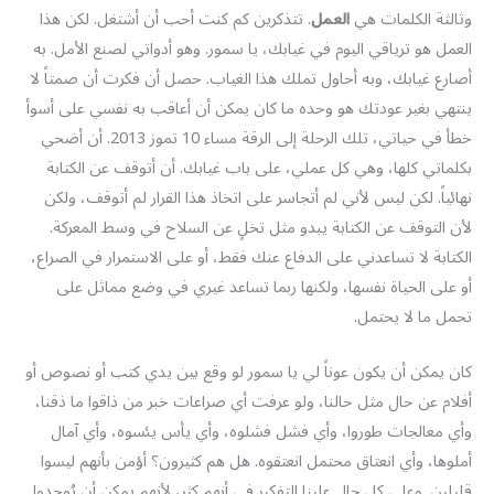
وثالثة الكلمات هي
العمل
. تتذكرين كم كنت أحب أن أشتغل. لكن هذا
العمل هو ترياقي اليوم في غيابك، يا سمور. وهو أدواتي لصنع الأمل. به
أصارع غيابك، وبه أحاول تملك هذا الغياب. حصل أن فكرت أن صمتاً لا
ينتهي بغير عودتك هو وحده ما كان يمكن أن أعاقب به نفسي على أسوأ
خطأ في حياتي، تلك الرحلة إلى الرقة مساء 10 تموز 2013. أن أضحي
بكلماتي كلها، وهي كل عملي، على باب غيابك. أن أتوقف عن الكتابة
نهائياً. لكن ليس لأني لم أتجاسر على اتخاذ هذا القرار لم أتوقف، ولكن
لأن التوقف عن الكتابة يبدو مثل تخلٍ عن السلاح في وسط المعركة.
الكتابة لا تساعدني على الدفاع عنك فقط، أو على الاستمرار في الصراع،
أو على الحياة نفسها، ولكنها ربما تساعد غيري في وضع مماثل على
تحمل ما لا يحتمل.
كان يمكن أن يكون عوناً لي يا سمور لو وقع بين يدي كتب أو نصوص أو
أفلام عن حال مثل حالنا، ولو عرفت أي صراعات خبر من ذاقوا ما ذقنا،
وأي معالجات طوروا، وأي فشل فشلوه، وأي يأس يئسوه، وأي آمال
أملوها، وأي انعتاق محتمل انعتقوه. هل هم كثيرون؟ أؤمن بأنهم ليسوا
قليلين. وعلى كل حال علينا التفكير في أنهم كثر، لأنهم يمكن أن يُوجدوا