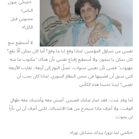
«صحّي عيون
الناس/
محبوبي قبل
الكل!»
لا أستطيع منع
نفسي من تساؤل المؤمنين: لماذا وقع لنا ما وقع؟ أما كان يمكن ألّا يقع؟
كان يمكن يا سمور، ولا أستطيع إقناع نفسي بأن هناك "مكتوب ما منه
مهروب" قضى بأن تغيبي سنوات، تصلُ اليوم إلى أربعة، تقارب الأربعة
التي سبق أن قضَيتِها في سجن النظام السوري. لماذا كان يجب أن
تغيبي؟ ليتنا تجنبنا هذه الكأس.
أما وقد غبت، فقد صار غيابك قضيتي. أعيش معه وأشتبك معه طوال
الوقت، ولا أعرف ماذا سيخرج من هذا الاشتباك، لكني أعرف أن لي ثأراً
لن يموت.
«بالحي لما تزور/ بيدك مشاعل نور!»