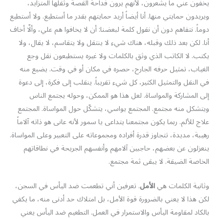
يخفون عني ما يشعرون، لأنهم يرون فداحة القصة وثقلها المتزايد،
ويريدون حمايتي منها. أنا أيضاً أريد حمايتهم بقدر ما أستطيع. ولا أستطيع
دوماً. نتفاهم دون أن نقول كلمة لبعضنا: أن لا يخافوا هم علي، وألّا أخاف
أنا. لكن بعد ذلك وقبله، هناك شيء لا ينتقل ولا يتقاسم، لا يقال، ولا
يكتب. لا الكاتب الذي وثق بالكلمات ولا غيره يستطيعون نقل وجع
الغياب، تمثيل حرفه الجارح، حصره في مكان أو في وقت. يضيع منه
في النقل والتمثيل الكثير، كل شيء تقريباً. ينقلب إلى فكرة، إلى دعوة
إلى المشاركة والمواساة. لعل هذا هو الممكن، وحوله يجتمع الناس
ويتشكل منه مجتمع. المجتمع يواسي، يتشكّل حول المواساة. المجتمع
علاج للألم. ربما يكون مجتمعنا يتداعى يا سمور لأنه عانى هو ذاته آلاماً
رهيبة، مديدة، تتجاوز قدرة أفراده ومجموعاته على التعبير وعلى المواساة.
ينعزلون عن بعضهم، حاجبين آلامهم وأنفسهم الجريحة في نطاقاتهم
الخاصة الضيقة. لا يبقى ثمة مجتمع.
وثانية الكلمات هي
الأمل
. تعرفين أني تطعمت ضد اليأس في السجن،
لكن هذا لا يعني بالضرورة قوة الأمل، بل امتلاك حد أدنى منه، ما يكفي
بالكاد لمقاومة اليأس والاستمرار في العمل. التطعيم ضد اليأس يعني