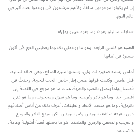
إن لم يكونوا موجودين سلفاً، ولأنهم مرشحون لأن يوجدوا بعدد أكبر في
عالم اليوم.
«خايف ما ليلو يعود/ وما يعود حبيبو يهل!»
الحب
هو كلمتي الرابعة. وهو ما يوحدني بك وما يعطيني العزم لأن أكون
سميرة في غيابها.
أمامي رسمة صغيرة لك ولي، رسمتها منيرة الصلح، وهي فنانة لبنانية،
قبل عامين. وكتبت فوقها ضمن إطار خاص: الحب للحرية. وجدتْ في
قصتنا إلهاماً يتصل بالحب والحرية. هناك ما هو موجع في القصة إلى
أقصى حد، وما هو نادر وغريب، وما هو سري ومحجوب، وما هو غني
بالرمزية، وما هو متعدد الأبعاد والطبقات، أعرف ذلك من أناس أصادفهم
دون معرفة سابقة، سوريين وغير سوريين. لكن مزيج النادر والموجع
والغريب والمخفي والرمزي والمتعدد، هو ما يجعلها قصة أمثولية وعامة،
لا تستنفد.