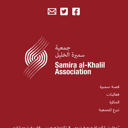
قصة سميرة
فعاليات
الجائزة
تبرع للجمعية
"معليش! الحياة صعبة شوي، لا تكونوا صعبين... قاسية شوي! إنتو