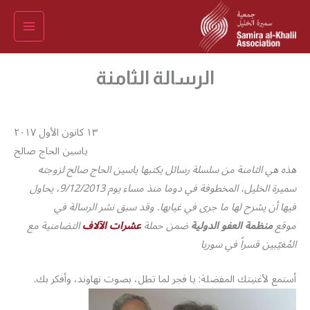
خطي
لى
لمحتوى
الرسالة الثامنة
١٣ كانون الأول ٢٠١٧
ياسين الحاج صالح
هذه هي الثامنة من سلسلة رسائل يكتبها ياسين الحاج صالح لزوجته
سميرة الخليل، المخطوفة في دوما منذ مساء يوم 9/12/2013، يحاول
فيها أن يشرح لها ما جرى في غيابها. وقد سبق نشر الرسالة في
موقع
منظمة العفو الدولية
ضمن حملة
عشرات الآلاف
التضامنية مع
المُغيّبين قسراً في سوريا
أستمع لأغنيتك المفضلة: يا فجر لما تطل، بصوت نهاوند، وأفكر بك.