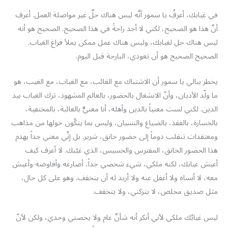
في غيابك، أعرفُ يا سمور أنَّه ليس هناك حلٌ غير مواصلة العمل. أعرف
أنَّ هذا هو الصحيح، لكني لا أجد راحةً في هذا الصحيح. الصحيح هو أنه
ليس هناك حل لغيابك، وليس هناك عمل ممكن يملأ فراغ الغياب.
الصحيح الصحيح هو أن تعودي، البارحة قبل اليوم.
يخطر ببالي يا سمور أن الاشتباك مع الغائب، مع الغياب، مع الغيب، هو
ما ولّد الأديان، وأنّ الانشغال بالحضور، بالعالم المشهود، ترك الغياب بيد
الدين. لكني لست معنياً بالدين وأهله، أنا معنيٌّ بالغائبة، بالمختفية،
بالخسارة، بالفقد، بالضياع والنسيان، وليس بما يتكّون حولها من مذاهب
ومعتقدات تنقلب دوماً إلى حضور خانق، شرير. بل إنِّي معني جداً بهدم
هذا الحضور الخانق، المفترس والخسيس، الذي غيّبك. لا أعرف كيف
أعيش غيابك، لكنه ملكي، شيء شخصي جداً، أصارعه وأفاوضه وأعيش
معه، لا أنساه ولا أغفل عنه ولا أريد له أن يتخفف. وهو على كل حال،
مثل صديق مخلص، لا يتركني، ولا يتخفف.
ليس غيابُك ملكي لأني أنكر أنه شأنٌ عام ولا يخصني وحدي، ولكن لأنّ