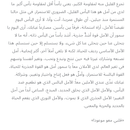
تجرع القليل منه لمقاومة الكثير، يعني يأساً أقل لمقاومة يأس أكبر. ما
لدي من أمل هو هذا اليأس القليل، الضروري للاستمرار. في مثل حالنا
المستمرة منذ جيلين، أي طوال عمرينا، أنت وأنا، لا أرى اليأس اليوم
نقيضاً للأمل، أراه استماتة، فرقاً بين يأسين. مصارعاً غيابك، أرى اليوم يا
سمور أن الأمل قوة أشدُّ جذرية، أشد يأساً من اليأس ذاته، أنه ما لا
يتخلى عنا حين يتخلى عنا كل شيء، ولا يستسلم إلا حين نستسلم. هذا
الأمل الأساسي رديف للحياة. لكنه لا يلغي أملاً آخر، أكثر إيجابية، أمل
نصنعه ونشارك غيرنا فيه حين ننتج ونبدع ونحب، ونغير أنفسنا ونسهم
في تغير العالم. لدي الأملان معاً يا سمور. أمل هو القوة الجذرية للحياة،
القوة اليائسة للاستمرار، وأملٌ هو فعل إنتاج واختيار وتغيير، وشراكة.
غيابك غذّى عندي الأملين معاً: الأمل اليائس الذي هو تطعيم ضد
اليأس، والأمل الآمل الذي يخلق الجديد، المبدع، الساعي أبداً من أجل
التغيير؛ الأمل الجذري الذي لا يموت، والأمل الثوري الذي يفعم الحياة
بالجديد والحرية والمعنى.
«قلبي معو موعود!»