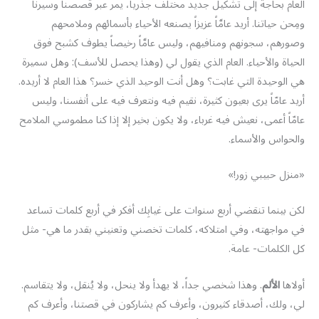
العام بحاجة إلى تشكيل جديد مختلف جذرياً، يمر عبر قصصنا وسيرنا
ومِحن حياتنا. أريد عامَّاً عزيزاً يصنعه الأحياء بأسمائهم وملامحهم
وصورهم، سجونهم ومنافيهم، وليس عامَّاً رخيصاً يطوف كشبح فوق
الحياة والأحياء. العام الذي يقول لي (وهذا يحصل للأسف): وهل سميرة
هي الوحيدة التي غابت؟ وهل أنت الوحيد الذي خسر؟ هذا العام لا أريده.
أريد عامّاً يرى بعيون كثيرة، نقيم فيه ونتعرف فيه على أنفسنا، وليس
عامّاً أعمى، نعيش فيه غرباء، ولا يكون بخير إلا إذا كنا مطموسي الملامح
والحواس والأسماء.
«منزل حبيبي زور!»
لكن بينما تنقضي أربع سنوات على غيابِك أفكر في أربع كلمات تساعد
في مواجهته، وفي امتلاكه، كلمات تخصني وتعنيني بقدر ما هي- مثل
كل الكلمات- عامة.
أولاها
الألم
. وهذا شخصي جداً، لا يهدأ ولا ينحل، ولا يُنقل، ولا يتقاسم.
لي، ولك، أصدقاء كثيرون، وأعرف كم يشاركون في قصتنا، وأعرف كم