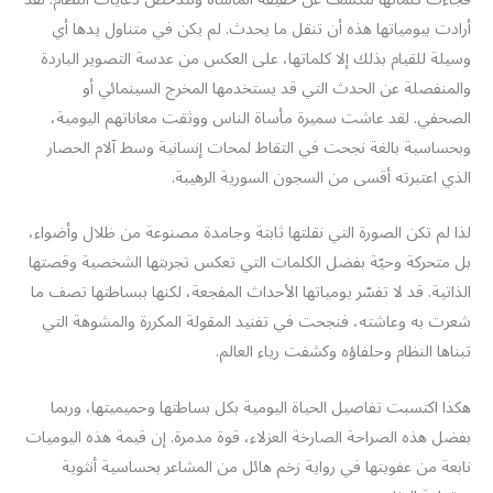
أرادت بيومياتها هذه أن تنقل ما يحدث. لم يكن في متناول يدها أي
وسيلة للقيام بذلك إلا كلماتها، على العكس من عدسة التصوير الباردة
والمنفصلة عن الحدث التي قد يستخدمها المخرج السينمائي أو
الصحفي. لقد عاشت سميرة مأساة الناس ووثقت معاناتهم اليومية،
وبحساسية بالغة نجحت في التقاط لمحات إنسانية وسط آلام الحصار
الذي اعتبرته أقسى من السجون السورية الرهيبة.
لذا لم تكن الصورة التي نقلتها ثابتة وجامدة مصنوعة من ظلال وأضواء،
بل متحركة وحيّة بفضل الكلمات التي تعكس تجربتها الشخصية وقصتها
الذاتية. قد لا تفسّر يومياتها الأحداث المفجعة، لكنها ببساطتها تصف ما
شعرت به وعاشته، فنجحت في تفنيد المقولة المكررة والمشوهة التي
تبناها النظام وحلفاؤه وكشفت رياء العالم.
هكذا اكتسبت تفاصيل الحياة اليومية بكل بساطتها وحميميتها، وربما
بفضل هذه الصراحة الصارخة العزلاء، قوة مدمرة. إن قيمة هذه اليوميات
نابعة من عفويتها في رواية زخم هائل من المشاعر بحساسية أنثوية