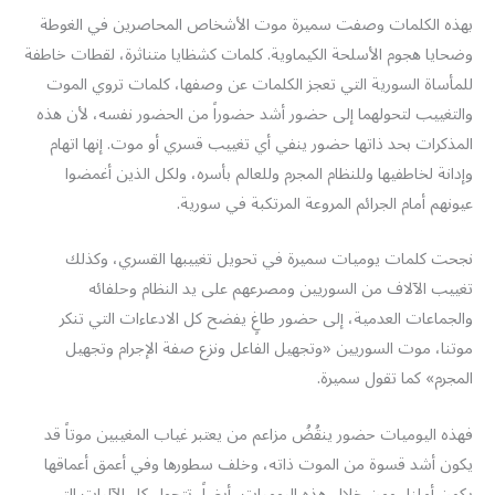
بهذه الكلمات وصفت سميرة موت الأشخاص المحاصرين في الغوطة
وضحايا هجوم الأسلحة الكيماوية. كلمات كشظايا متناثرة، لقطات خاطفة
للمأساة السورية التي تعجز الكلمات عن وصفها، كلمات تروي الموت
والتغييب لتحولهما إلى حضور أشد حضوراً من الحضور نفسه، لأن هذه
المذكرات بحد ذاتها حضور ينفي أي تغييب قسري أو موت. إنها اتهام
وإدانة لخاطفيها وللنظام المجرم وللعالم بأسره، ولكل الذين أغمضوا
عيونهم أمام الجرائم المروعة المرتكبة في سورية.
نجحت كلمات يوميات سميرة في تحويل تغييبها القسري، وكذلك
تغييب الآلاف من السوريين ومصرعهم على يد النظام وحلفائه
والجماعات العدمية، إلى حضور طاغٍ يفضح كل الادعاءات التي تنكر
موتنا، موت السوريين «وتجهيل الفاعل ونزع صفة الإجرام وتجهيل
المجرم» كما تقول سميرة.
فهذه اليوميات حضور ينقُضُ مزاعم من يعتبر غياب المغيبين موتاً قد
يكون أشد قسوة من الموت ذاته، وخلف سطورها وفي أعمق أعماقها
يكمن أملنا، ومن خلال هذه اليوميات، أيضاً، تتحول كل الآليات التي