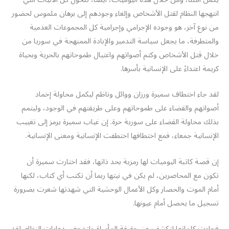
انتهجها النظام لقتل الأشخاص وإلغاء وجودهم إلى برهان ملموس لحضور
من نوع آخر، هو وجوده الإجرامي وإجرامية كل المجموعات العدمية
والمتطرفة، ما يجعل سياسة التدمير والإبادة الممنهجة في سوريا من
خلال قتل الأشخاص وكتم أصواتهم واغتيال طموحاتهم بالحرية وبحياة
كريمة اعتداءً على الإنسانية بأسرها.
لقد جاء اختطاف سميرة ورزان ووائل وناظم ليكمل محاولة إخماد
أصواتهم والقضاء على طموحاتهم وعلى طريقتهم في الوجود، وليتمم
بذلك محاولة القضاء على سورية حرة. إن غياب سميرة يرمز إلى تغييب
الإنسانية جمعاء، فمع اختطافها اختطفت الإنسانية ومعنى الإنسانية.
إن قصة كاتبة اليوميات لها رمزية بحد ذاتها، فقد اختارت سميرة أن
تكون مع المحاصرين، لم يكن في نيتها ربما أن تكتب أي كتاب، لكنها
أمام الموت والحصار وكل الأعمال الوحشية التي شهدتها شعرت بضرورة
تسجيل ما يحصل أمام عيونها.
فجاءت كلماتها لتكشف عن حقيقة المأساة ولتدحض دعايات النظام. لقد