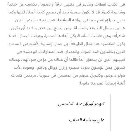
في الكتاب لقطات وتعابير في منتهى الرقة والعذوبة، تكشف عن خيالية
وشاعرية كبيرة. قد لا تكون سميرة تريد أن تصبح كاتبة أصلاً، لكنها وكما
يقول جبرا إبراهيم جبرا في روايته
السفينة
: «من يعرف شيئين اثنين
هامين، جمال الطبيعة والمأساة، ومن يجمع بين هذين، لا بد أن يكون
شاعراً»، وهي عاشت المأساة بكل أبعادها المدمرة وعرفت الجمال. قد لا
يكون المقصود هنا جمال الطبيعة، بل جمال إنسانية الأشخاص البسطاء
الذين يناضلون ضد الموت والحصار، ضد المحاولات الوحشية في
تغييبهم الذي لن يتحقق أبداً طالما أن هناك من يؤمن بعودتهم، وهناك
كثيرون ممن يؤمنون بعودة سميرة ورزان ووائل وناظم، وبعودة الأب
باولو دالوليو، وكثيرين غيرهم من المغيبين في سورية، مرددين كلمات
أغنية إيطالية لفيوريلا مانويا:
تنهمر أوراق عباد الشمس
على وحشية الغياب